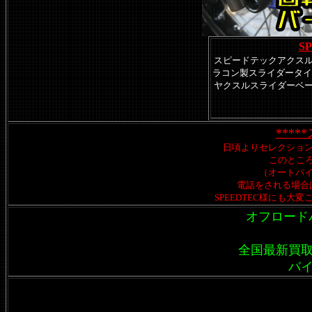
S
スピードテックアクス
ラコン製スライダータイプを
ヤクスルスライダーベ
***
日頃よりセレクショ
このところ
（オートバ
電話をされる場合は
SPEEDTEC様にも
オフロード
全国最新買
バ