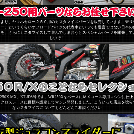
ドより、ヤマハセロー２５０用のカスタマイズパーツを販売しています。乗り
ロー」というくらいオフロードバイクの代表車といっても過言ではない日本の
０を、さらにカスタマイズして遊んでしまおうとスペシャルパーツを開発して
しいぞ！
50X-MX」KT-JDS号です。WR250XをベースにＭＸコース専用マシンに仕
トクロスレースに目標を設定してマシン開発しました。こういった店主を唸ら
なカスタマイズについてもどんどんご相談ください