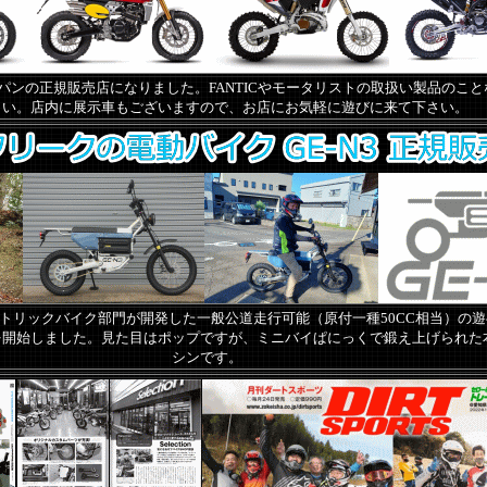
Cジャパンの正規販売店になりました。FANTICやモータリストの取扱い製品のこ
さい。店内に展示車もございますので、お店にお気軽に遊びに来て下さい。
トリックバイク部門が開発した一般公道走行可能（原付一種50CC相当）の
を開始しました。見た目はポップですが、ミニバイぱにっくで鍛え上げられた
シンです。