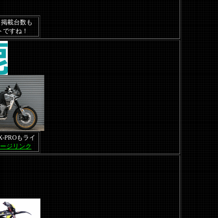
。掲載台数も
トですね！
X-PROもライ
Yページリンク