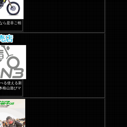
となら是非ご相
遊べる使える新
本格山遊びマ