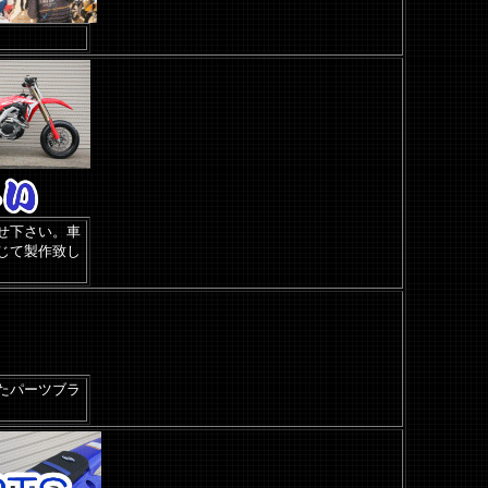
せ下さい。車
じて製作致し
たパーツブラ