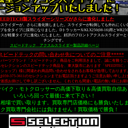
PEEDTECH製スライダーシリーズがさらに進化しました
ルスライダーが、さらに進化致しました。スライダーが転倒しても外れにくい
全タイプに採用になりました。DトラッカーX/KLX250(08-16)用とWR25
ースが軽量タイプに進化いたしました。好評のフロントアクスルスライダーと
チングです。
スピードテック アクスルスライダー製品詳細ページ
**スピードテックの問い合わせ先についてのご注意*****
ンパーツブランド「スピードテック」商品をご利用頂きまして、誠に有難うご
セレクションのスピードテック商品を、東大阪市にあります「SPEEDTEC」
イショップ）様に間違われ商品問い合わせをされるお客様が急増しております
059-375-3611のセレクションまでお電話頂けますようご注意お願い申し上
大変ご迷惑お掛けして申し訳ございません。くれぐれも間違い電話の無い様にお願
バイク・モトクロッサーの高価下取り＆高価買取自信あ
いろいろ回って最後に来て下さい！
取相場で買い取ります。買取専門店価格にも勝負いたし
イク買取専門会社には負けません！買取価格で勝負！