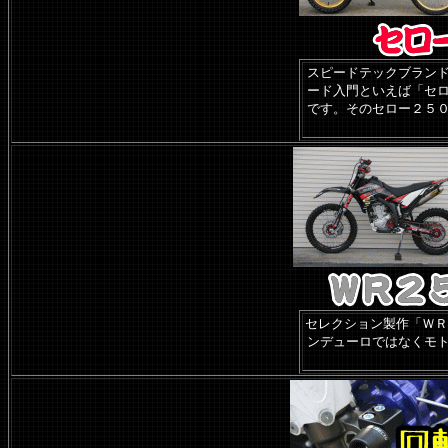
スピードテックブラン
ード入門といえば「セ
です。そのセロー２５
セレクション製作「ＷＲ2
ンデューロではなくモ