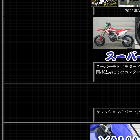
202
スーパーモト（モター
両持込みにてのカスタ
セレクションのパーツ