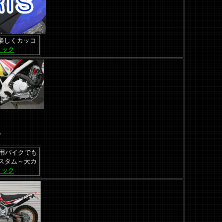
楽しくカッコ
リック
門用バイクでも
スタム～大カ
リック