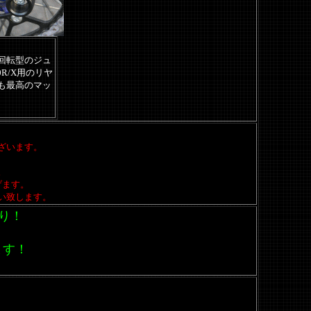
回転型のジュ
0R/X用のリヤ
も最高のマッ
ざいます。
。
げます。
い致します。
り！
ます！